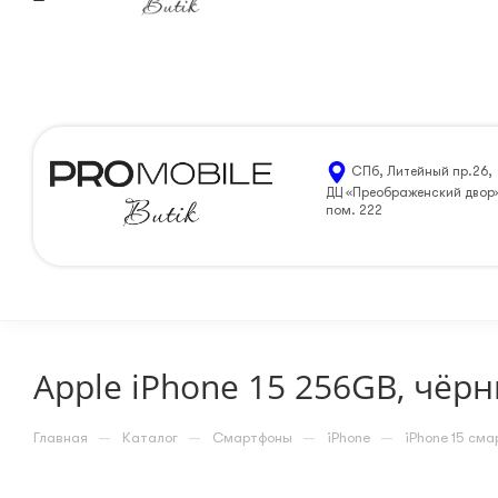
Санкт-Петербург
8 (812) 205-99-90
ЗАКАЗАТЬ 
СПб, Литейный пр.26,
ДЦ «Преображенский двор
пом. 222
Apple iPhone 15 256GB, чёр
—
—
—
—
Главная
Каталог
Смартфоны
iPhone
iPhone 15 см