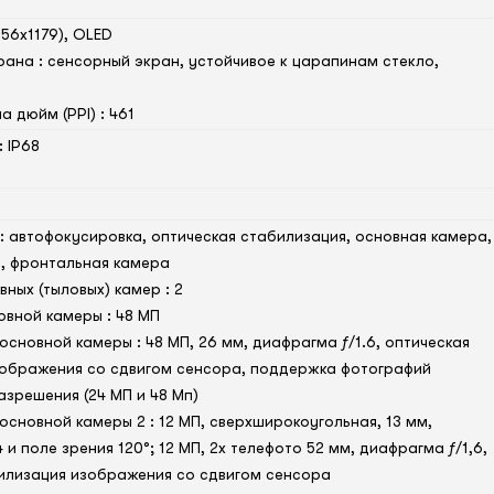
556x1179), OLED
ана : сенсорный экран, устойчивое к царапинам стекло,
а дюйм (PPI) : 461
 IP68
: автофокусировка, оптическая стабилизация, основная камера,
, фронтальная камера
ных (тыловых) камер : 2
вной камеры : 48 МП
основной камеры : 48 МП, 26 мм, диафрагма ƒ/1.6, оптическая
зображения со сдвигом сенсора, поддержка фотографий
азрешения (24 МП и 48 Мп)
основной камеры 2 : 12 МП, сверхширокоугольная, 13 мм,
4 и поле зрения 120°; 12 МП, 2x телефото 52 мм, диафрагма ƒ/1,6,
илизация изображения со сдвигом сенсора