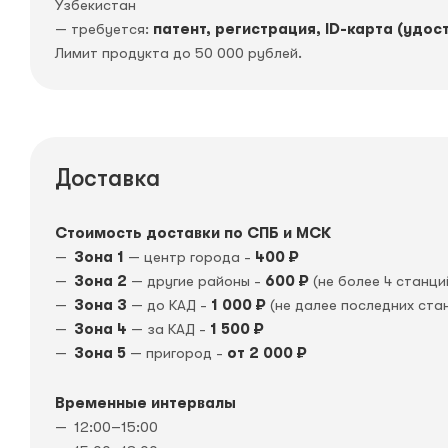
Узбекистан
— требуется:
патент, регистрация, ID-карта (удос
Лимит продукта до 50 000 рублей.
Доставка
Стоимость доставки по СПБ и МСК
Зона 1
— центр города -
400 ₽
Зона 2
— другие районы -
600 ₽
(не более 4 станци
Зона 3
— до КАД -
1 000 ₽
(не далее последних ста
Зона 4
— за КАД -
1 500 ₽
Зона 5
— пригород -
от 2 000 ₽
Временные интервалы
12:00–15:00