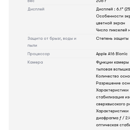
Вес
206 г
Дисплей
Дисплей : 6.1" (2
Особенности экр
цветной экран
Число пикселей н
Защита от брызг, воды и
Степень защиты :
пыли
Процессор
Apple A16 Bionic
Камера
Функции камеры 
тыловая вспышка
Количество основ
Разрешение осно
Характеристики 
стабилизация и
сверхвысокого р
Характеристики 
диафрагма ƒ / 2.
оптическая стаб