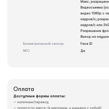
Макс. разрешени
Видеосъемка (осн
видео 1080p с ча
кадров/ с; разр
кадров/ с или 240
Разрешение фрон
Выход на наушни
Биометрический сенсор
Face ID
NFC
Да
Оплата
Доступные формы оплаты:
— наличные/перевод
— оплата по карте: (в магазине, у курьера с собой)