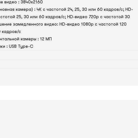
е видео : 3840x2160
овная камера) : 4K с частотой 24, 25, 30 или 60 кадров/ с; HD-
стотой 25, 30 или 60 кадров/ с; HD-видео 720p с частотой 30
ешение замедленного видео: HD-видео 1080р c частотой 120
 кадров/ с
тальной камеры : 12 МП
ки : USB Type-C