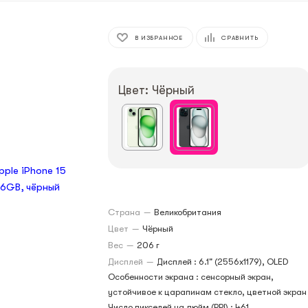
В ИЗБРАННОЕ
СРАВНИТЬ
Цвет: Чёрный
Страна
—
Великобритания
Цвет
—
Чёрный
Вес
—
206 г
Дисплей
—
Дисплей : 6.1" (2556x1179), OLED
Особенности экрана : сенсорный экран,
устойчивое к царапинам стекло, цветной экран
Число пикселей на дюйм (PPI) : 461