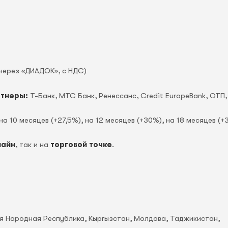
через «ДИАДОК», c НДС)
ртнеры:
Т-Банк, МТС Банк, Ренессанс, Credit EuropeBank, OTП,
на 10 месяцев (+27,5%), на 12 месяцев (+30%), на 18 месяцев (+
лайн
, так и на
торговой точке
.
ая Народная Республика, Кыргызстан, Молдова, Таджикистан,