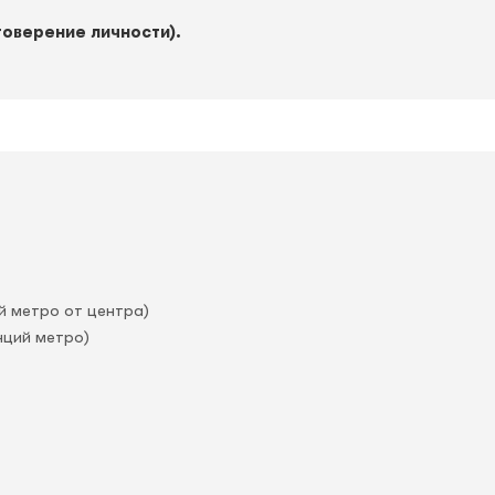
товерение личности).
й метро от центра)
нций метро)