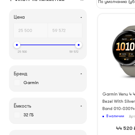
По умолчанию (уб
Цена
25 500
59 572
Бренд
Garmin
Garmin Venu 4 4
Bezel With Silve
Ёмкость
Band 010-03014
32 ГБ
В наличии
Арт
44 520