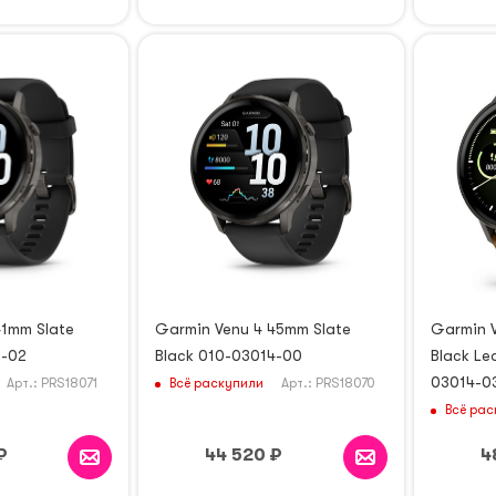
41mm Slate
Garmin Venu 4 45mm Slate
Garmin V
3-02
Black 010-03014-00
Black Le
03014-0
Всё раскупили
Арт.: PRS18071
Арт.: PRS18070
Всё рас
₽
44 520
₽
4