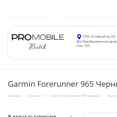
Санкт-Петербург
8 (812) 205-99-90
ЗАКАЗАТЬ 
СПб, Литейный пр.26,
ДЦ «Преображенский двор
пом. 222
Garmin Forerunner 965 Чер
—
—
—
Главная
Каталог
Garmin Forerunner 965 Черный
Garmi
ФИЛЬТР ПО ПАРАМЕТРАМ