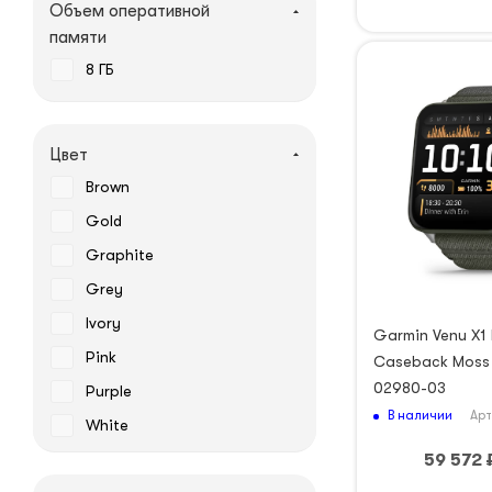
Объем оперативной
памяти
8 ГБ
Цвет
Brown
Gold
Graphite
Grey
Ivory
Garmin Venu X1
Pink
Caseback Moss 
02980-03
Purple
В наличии
Арт
White
59 572
Серебристый