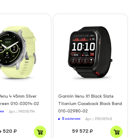
enu 4 45mm Silver
Garmin Venu X1 Black Slate
Green 010-03014-02
Titanium Caseback Black Band
010-02980-02
ии
Арт.: PRS18794
В наличии
Арт.: PRS18548
4 520
₽
59 572
₽