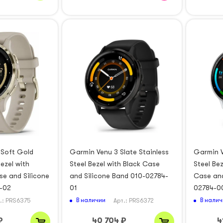
 Soft Gold
Garmin Venu 3 Slate Stainless
Garmin V
Bezel with
Steel Bezel with Black Case
Steel Be
e and Silicone
and Silicone Band 010-02784-
Case and
-02
01
02784-0
В наличии
В налич
.: PRS6375
Арт.: PRS6372
₽
40 704
₽
4