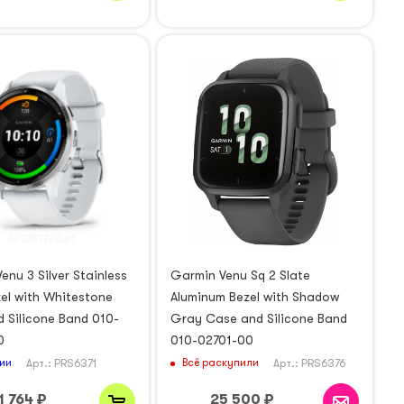
enu 3 Silver Stainless
Garmin Venu Sq 2 Slate
zel with Whitestone
Aluminum Bezel with Shadow
 Silicone Band 010-
Gray Case and Silicone Band
0
010-02701-00
ии
Всё раскупили
Арт.: PRS6371
Арт.: PRS6376
1 764
₽
25 500
₽