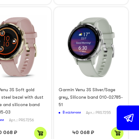
enu 3S Soft gold
Garmin Venu 3S Silver/Sage
 steel bezel with dust
grey, Silicone band 010-02785-
e and silicone band
51
85-03
В наличии
Арт.: PRS7255
ии
Арт.: PRS7256
0 068
₽
40 068
₽