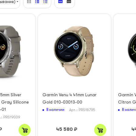
ывание)
5mm Silver
Garmin Venu 4 41mm Lunar
Garmin V
r Gray Silicone
Gold 010-03013-00
Citron 
-01
В наличии
В налич
Арт.: PRS18795
.: PRS19039
₽
45 580
₽
4