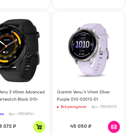
Venu 3 45mm Advanced
Garmin Venu 4 41mm Silver
rtwatch Black 010-
Purple 010-03013-01
1
Всё раскупили
Арт.: PRS18072
ии
Арт.: PRS18541
8 372
₽
45 050
₽