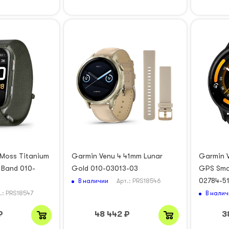
 Moss Titanium
Garmin Venu 4 41mm Lunar
Garmin 
Band 010-
Gold 010-03013-03
GPS Sma
02784-5
В наличии
Арт.: PRS18546
В налич
.: PRS18547
₽
48 442
₽
3