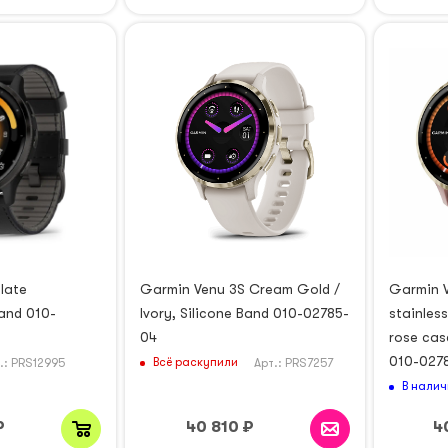
late
Garmin Venu 3S Cream Gold /
Garmin V
and 010-
Ivory, Silicone Band 010-02785-
stainless
04
rose cas
010-027
Всё раскупили
.: PRS12995
Арт.: PRS7257
В налич
₽
40 810
₽
4