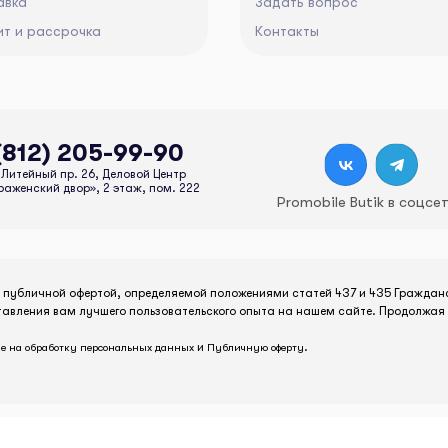
авка
Задать вопрос
ит и рассрочка
Контакты
(812) 205-99-90
Литейный пр. 26, Деловой Центр
аженский двор», 2 этаж, пом. 222
Promobile Butik в соцсе
я публичной офертой, определяемой положениями статей 437 и 435 Граждан
тавления вам лучшего пользовательского опыта на нашем сайте. Продолжая 
и
.
е на обработку персональных данных
Публичную оферту