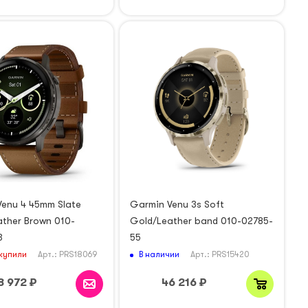
enu 4 45mm Slate
Garmin Venu 3s Soft
ather Brown 010-
Gold/Leather band 010-02785-
3
55
купили
В наличии
Арт.: PRS18069
Арт.: PRS15420
8 972
₽
46 216
₽