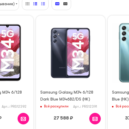
ывание)
 M34 6/128
Samsung Galaxy M34 6/128
Samsung
Dark Blue M346B2/DS (HK)
Blue (HK)
Всё раскупили
Всё рас
Арт.: PRS12392
Арт.: PRS12391
₽
27 588
₽
3