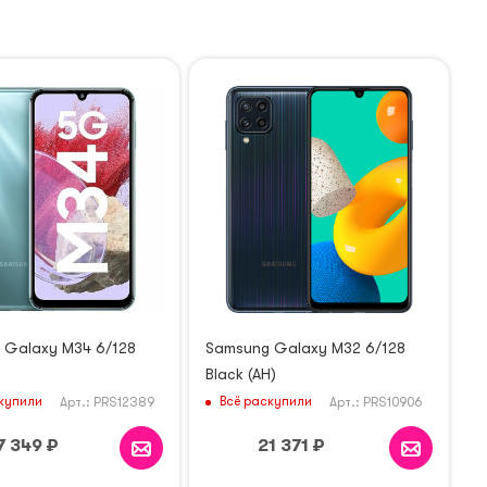
 Galaxy M34 6/128
Samsung Galaxy M32 6/128
Black (AH)
купили
Всё раскупили
Арт.: PRS12389
Арт.: PRS10906
7 349
₽
21 371
₽