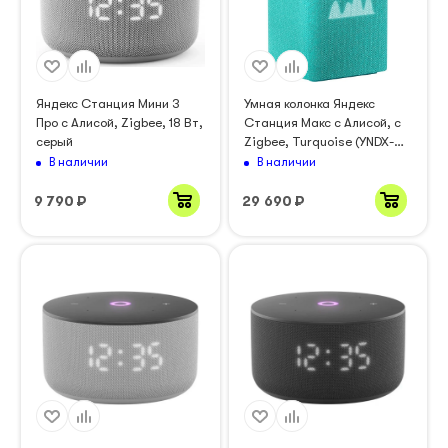
Яндекс Станция Мини 3
Умная колонка Яндекс
Про с Алисой, Zigbee, 18 Вт,
Станция Макс с Алисой, с
серый
Zigbee, Turquoise (YNDX-
00053TRQ)
В наличии
В наличии
9 790
₽
29 690
₽