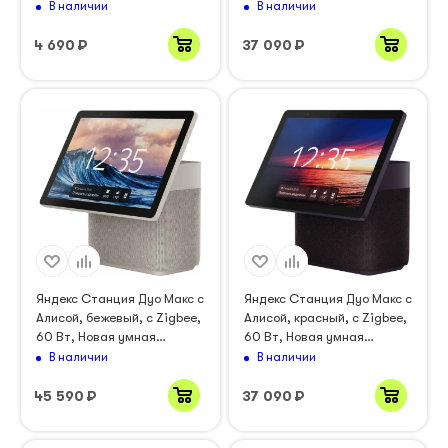
6Вт (YNDX-00026BLU)
колонка
В наличии
В наличии
4 690
₽
37 090
₽
Яндекс Станция Дуо Макс с
Яндекс Станция Дуо Макс с
Алисой, бежевый, с Zigbee,
Алисой, красный, с Zigbee,
60 Вт, Новая умная
60 Вт, Новая умная
колонка
колонка
В наличии
В наличии
45 590
₽
37 090
₽