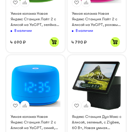
Умная колонка Новая
Умная колонка Новая
Яндекс Станция Лайт 2 с
Яндекс Станция Лайт 2 с
Алисой на YaGPT, зелёная,
Алисой на YaGPT, розовый,
6Вт (YNDX-00026GRN)
6Вт (YNDX-00026PNK)
В наличии
В наличии
4 690
₽
4 790
₽
Умная колонка Новая
Яндекс Станция Дуо Макс с
Яндекс Станция Лайт 2 с
Алисой, зеленый, с Zigbee,
Алисой на YaGPT, синий,
60 Вт, Новая умная