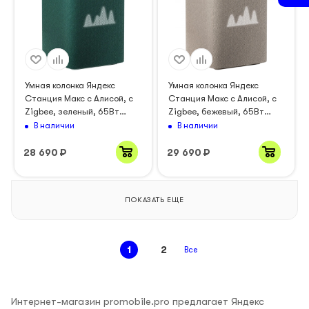
Умная колонка Яндекс
Умная колонка Яндекс
Станция Макс с Алисой, с
Станция Макс с Алисой, с
Zigbee, зеленый, 65Вт
Zigbee, бежевый, 65Вт
(YNDX-00053Z)
(YNDX-00053E)
В наличии
В наличии
28 690
₽
29 690
₽
ПОКАЗАТЬ ЕЩЕ
1
2
Все
Интернет-магазин promobile.pro предлагает Яндекс