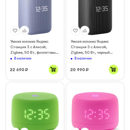
Умная колонка Яндекс
Умная колонка Яндекс
Станция 3 с Алисой,
Станция 3 с Алисой,
Zigbee, 50 Вт, фиолетовый
Zigbee, 50 Вт, черный
(YNDX-00060PPL)
(YNDX-00060BLK)
В наличии
В наличии
22 690
₽
20 990
₽