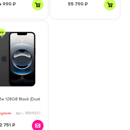
4 990
₽
55 790
₽
re
6e 128GB Black (Dual
купили
Арт.: PRS15227
2 751
₽