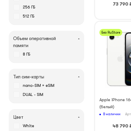
73 790
256 ГБ
512 ГБ
Без RuStore
Объем оперативной
памяти
8 ГБ
Тип сим-карты
nano-SIM + eSIM
DUAL - SIM
Apple iPhone 16
(белый)
В наличии
Арт
Цвет
48 790
White