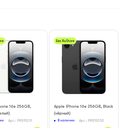
re
Без RuStore
hone 16e 256GB,
Apple iPhone 16e 256GB, Black
елый)
(чёрный)
ии
В наличии
Арт.: PRS15231
Арт.: PRS15230