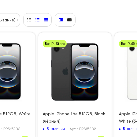
ывание)
Без RuStore
Без RuSto
e 512GB, White
Apple iPhone 16e 512GB, Black
Apple iP
(чёрный)
White (б
В наличии
В налич
.: PRS15233
Арт.: PRS15232