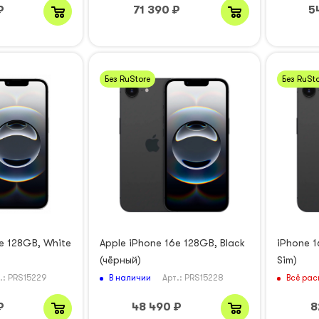
₽
71 390
₽
5
Без RuStore
Без RuSto
e 128GB, White
Apple iPhone 16e 128GB, Black
iPhone 1
(чёрный)
Sim)
В наличии
Всё рас
.: PRS15229
Арт.: PRS15228
₽
48 490
₽
8