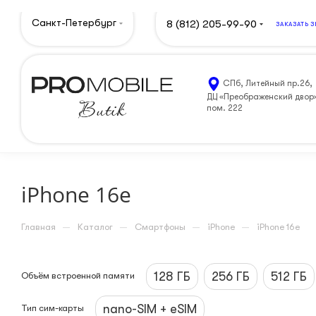
Санкт-Петербург
8 (812) 205-99-90
ЗАКАЗАТЬ 
СПб, Литейный пр.26,
ДЦ «Преображенский двор
пом. 222
iPhone 16e
—
—
—
—
Главная
Каталог
Смартфоны
iPhone
iPhone 16e
128 ГБ
256 ГБ
512 ГБ
Объём встроенной памяти
nano-SIM + eSIM
Тип сим-карты