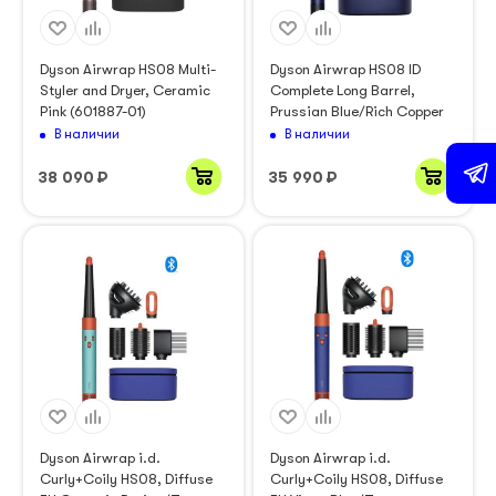
Dyson Airwrap HS08 Multi-
Dyson Airwrap HS08 ID
Styler and Dryer, Ceramic
Complete Long Barrel,
Pink (601887-01)
Prussian Blue/Rich Copper
В наличии
В наличии
38 090
₽
35 990
₽
Dyson Airwrap i.d.
Dyson Airwrap i.d.
Curly+Coily HS08, Diffuse
Curly+Coily HS08, Diffuse