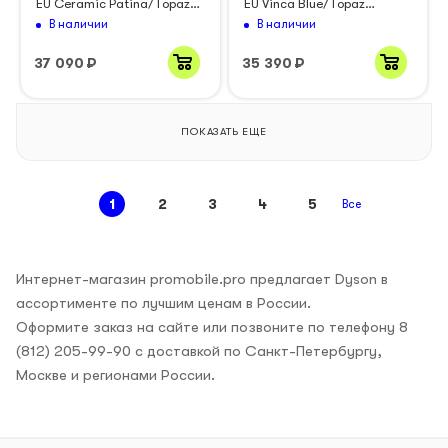
EU Ceramic Patina/Topaz
EU Vinca Blue/Topaz
(533736-01)
Orange
В наличии
В наличии
37 090
₽
35 390
₽
ПОКАЗАТЬ ЕЩЕ
1
2
3
4
5
Все
Интернет-магазин promobile.pro предлагает Dyson в
ассортименте по лучшим ценам в России.
Оформите заказ на сайте или позвоните по телефону 8
(812) 205-99-90 с доставкой по Санкт-Петербургу,
Москве и регионами России.