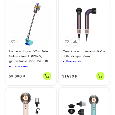
Пылесос Dyson V15s Detect
Фен Dyson Supersonic R Pro
Submarine EU (SV47),
HD17, Jasper Plum
yellow/nickel (448798-01)
В наличии
В наличии
59 090
₽
31 490
₽