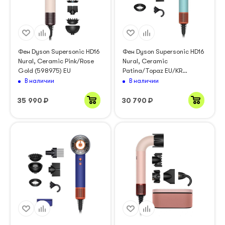
Фен Dyson Supersonic HD16
Фен Dyson Supersonic HD16
Nural, Ceramic Pink/Rose
Nural, Ceramic
Gold (598975) EU
Patina/Topaz EU/KR
(515276)
В наличии
В наличии
35 990
₽
30 790
₽