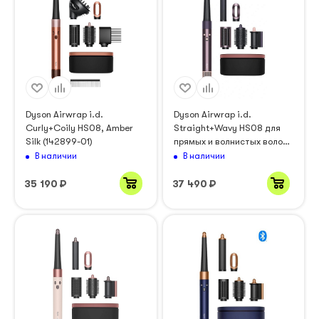
Dyson Airwrap i.d.
Dyson Airwrap i.d.
Curly+Coily HS08, Amber
Straight+Wavy HS08 для
Silk (142899-01)
прямых и волнистых волос,
Jasper Plum (сливовый)
В наличии
В наличии
35 190
₽
37 490
₽