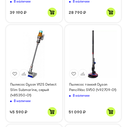
В наличии
В наличии
39 190
₽
28 790
₽
Пылесос Dyson V12S Detect
Пылесос тонкий Dyson
Slim Submarine, серый
PencilVac SV50 (492709-01)
(485350-01)
В наличии
В наличии
45 590
₽
51 090
₽