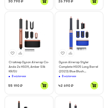
30 790
₽
26 790
₽
Стайлер Dyson Airwrap Co-
Dyson Airwrap Styler
Anda 2x HS09, Amber Silk
Complete HS05 Long Barrel
KR/EU
(2023) Blue Blush
(460730/460721/460723)
В наличии
В наличии
55 190
₽
42 690
₽