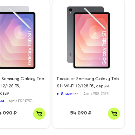
 Samsung Galaxy Tab
Планшет Samsung Galaxy Tab
 12/128 Гб,
S11 Wi-Fi 12/128 Гб, серый
стый
В наличии
Арт.: PRS17573
ии
Арт.: PRS17574
4 090
₽
54 090
₽