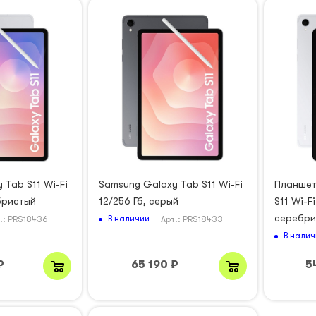
 Tab S11 Wi-Fi
Samsung Galaxy Tab S11 Wi-Fi
Планшет
ебристый
12/256 Гб, серый
S11 Wi-Fi
серебри
В наличии
.: PRS18436
Арт.: PRS18433
В налич
₽
65 190
₽
5