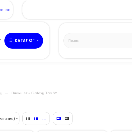
ЗВОНОК
»
КАТАЛОГ
—
xy
Планшеты Galaxy Tab S11
ывание)