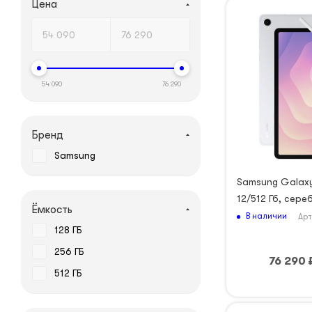
Цена
54 090
76 290
Бренд
Samsung
Samsung Galaxy
12/512 Гб, сер
Ёмкость
В наличии
Арт
128 ГБ
256 ГБ
76 290
512 ГБ