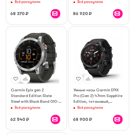
угольно-серый DLC, черный
угольно-серый, DLC, черный
Всё раскупили
Всё раскупили
кожаный ремешок (010-
силиконовый ремешок (010-
02803-30)
02804-01)
68 370
₽
86 920
₽
Garmin Epix gen 2
Умные часы Garmin EPIX
Standard Edition Slate
Pro (Gen 2) 47mm Sapphire
Steel with Black Band 010-
Edition, титановый,
02582-01
угольно-серый DLC, черный
Всё раскупили
Всё раскупили
ремешок ( 010-02803-11)
62 540
₽
68 900
₽