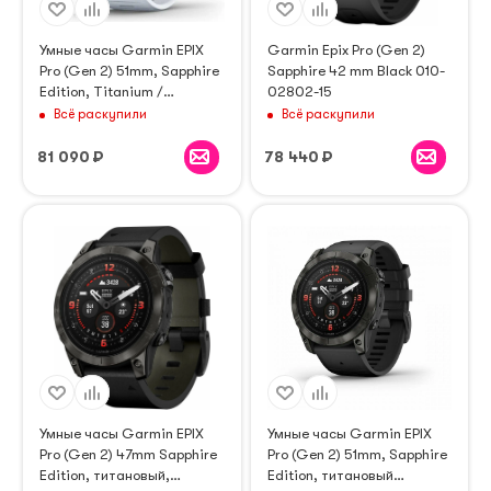
Умные часы Garmin EPIX
Garmin Epix Pro (Gen 2)
Pro (Gen 2) 51mm, Sapphire
Sapphire 42 mm Black 010-
Edition, Titanium /
02802-15
Whitestone (010-02804-11)
Всё раскупили
Всё раскупили
81 090
₽
78 440
₽
Умные часы Garmin EPIX
Умные часы Garmin EPIX
Pro (Gen 2) 47mm Sapphire
Pro (Gen 2) 51mm, Sapphire
Edition, титановый,
Edition, титановый