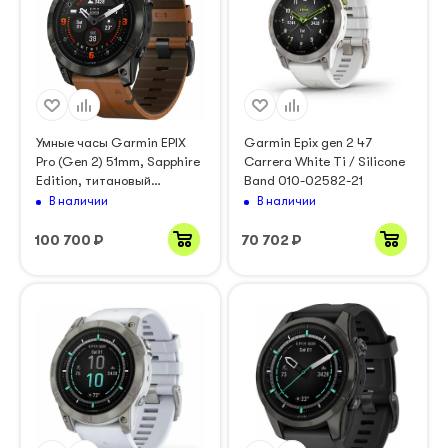
Умные часы Garmin EPIX
Garmin Epix gen 2 47
Pro (Gen 2) 51mm, Sapphire
Carrera White Ti / Silicone
Edition, титановый
Band 010-02582-21
угольно-серый, DLC,
В наличии
В наличии
коричневый силиконовый
ремешок (010-02804-30)
100 700
₽
70 702
₽