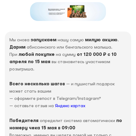
Мы снова
запускаем
нашу самую
милую акцию
.
Дарим
абиссинского или бенгальского малыша.
При
любой покупке
на сумму
от 120 000 ₽ с 10
апреля по 15 мая
вы становитесь участником
розыгрыша.
Всего несколько шагов
— и пушистый подарок
может стать вашим
— оформите репост в Telegram/Instagram*
— оставьте отзыв на
Яндекс картах
Победителя
определит система автоматически
по
номеру чека 15 мая в 09:00
Возможно, именно вы уедете домой не только с