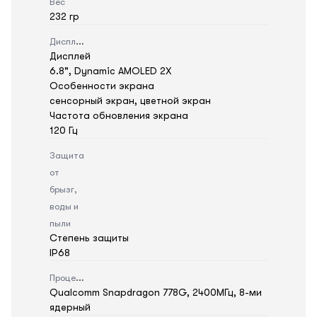
Вес
232 гр
Дисплей
Дисплей
6.8", Dynamic AMOLED 2X
Особенности экрана
сенсорный экран, цветной экран
Частота обновления экрана
120 Гц
Защита
от
брызг,
воды и
пыли
Степень защиты
IP68
Процессор
Qualcomm Snapdragon 778G, 2400МГц, 8-ми
ядерный