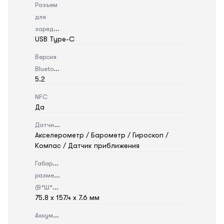
Разъем
для
зарядки
USB Type-C
Версия
Bluetooth
5.2
NFC
Да
Датчики
Акселерометр / Барометр / Гироскоп /
Компас / Датчик приближения
Габаритные
размеры
(В*Ш*Г)
75.8 x 157.4 x 7.6 мм
Аккумулятор