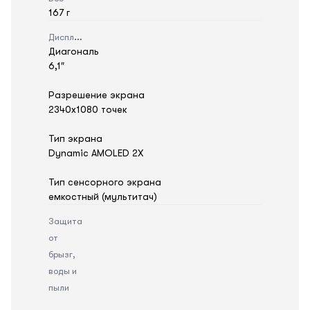
167 г
Дисплей
Диагональ
6,1″
Разрешение экрана
2340x1080 точек
Тип экрана
Dynamic AMOLED 2X
Тип сенсорного экрана
емкостный (мультитач)
Защита
от
брызг,
воды и
пыли