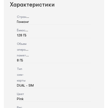
Характеристики
Страна
Гонконг
Ёмкость
128 ГБ
Объем
оперативной
памяти
8 ГБ
Тип
сим-
карты
DUAL - SIM
Цвет
Pink
Вес