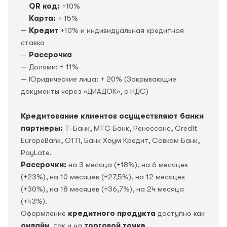
QR код:
+10%
Карта:
+ 15%
—
Кредит
+10% и индивидуальная кредитная
ставка
—
Рассрочка
— Долями: + 11%
— Юридические лица: + 20% (Закрывающие
документы через «ДИАДОК», c НДС)
Кредитование клиентов осуществляют банки
партнеры:
Т-Банк, МТС Банк, Ренессанс, Credit
EuropeBank, OTП, Банк Хоум Кредит, Совком Банк,
PayLate.
Рассрочки:
на 3 месяца (+18%), на 6 месяцев
(+23%), на 10 месяцев (+27,5%), на 12 месяцев
(+30%), на 18 месяцев (+36,7%), на 24 месяца
(+43%).
Оформление
кредитного продукта
доступно как
онлайн
, так и на
торговой точке
.