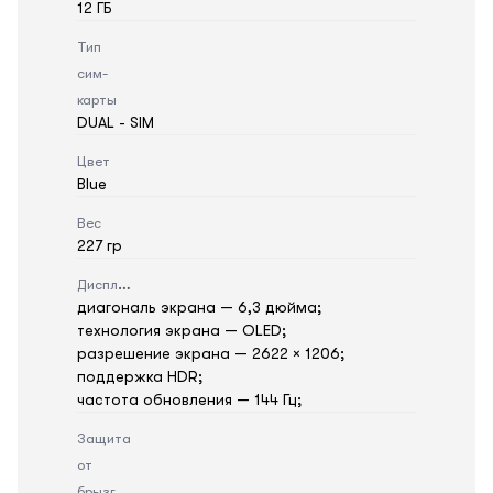
12 ГБ
Тип
сим-
карты
DUAL - SIM
Цвет
Blue
Вес
227 гр
Дисплей
диагональ экрана — 6,3 дюйма;
технология экрана — OLED;
разрешение экрана — 2622 × 1206;
поддержка HDR;
частота обновления — 144 Гц;
Защита
от
брызг,