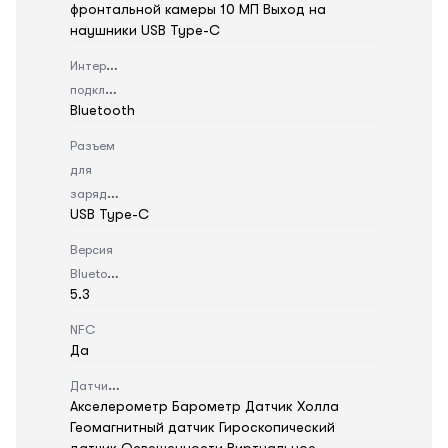
фронтальной камеры 10 МП Выход на
наушники USB Type-C
Интерфейс
подключения
Bluetooth
Разъем
для
зарядки
USB Type-C
Версия
Bluetooth
5.3
NFC
Да
Датчики
Акселерометр Барометр Датчик Холла
Геомагнитный датчик Гироскопический