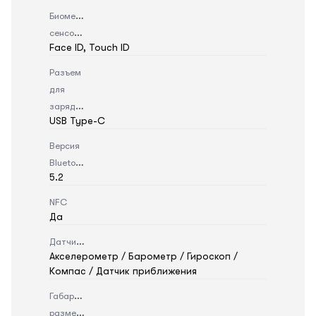
Биометрический
сенсор
Face ID, Touch ID
Разъем
для
зарядки
USB Type-C
Версия
Bluetooth
5.2
NFC
Да
Датчики
Акселерометр / Барометр / Гироскоп /
Компас / Датчик приближения
Габаритные
размеры