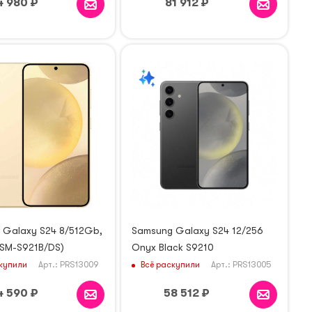
4 980
₽
81 912
₽
 Galaxy S24 8/512Gb,
Samsung Galaxy S24 12/256
(SM-S921B/DS)
Onyx Black S9210
купили
Всё раскупили
Арт.: PRS13009
Арт.: PRS13005
4 590
₽
58 512
₽