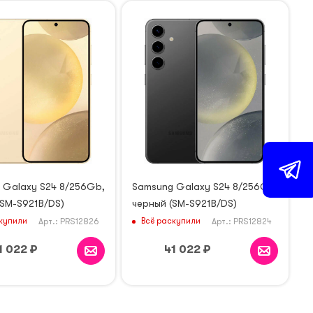
 Galaxy S24 8/256Gb,
Samsung Galaxy S24 8/256Gb,
(SM-S921B/DS)
черный (SM-S921B/DS)
купили
Всё раскупили
Арт.: PRS12826
Арт.: PRS12824
1 022
₽
41 022
₽