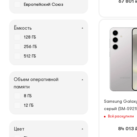
67 801
Европейский Союз
Ёмкость
128 ГБ
256 ГБ
512 ГБ
Объем оперативной
памяти
8 ГБ
Samsung Galaxy
12 ГБ
серый (SM-S921
Всё раскупили
84 013
Цвет