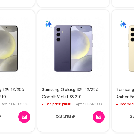
 S24 12/256
Samsung Galaxy S24 12/256
Samsung
210
Cobalt Violet S9210
Amber Ye
Всё раскупили
Всё рас
Арт.: PRS13004
Арт.: PRS13003
₽
53 318
₽
5