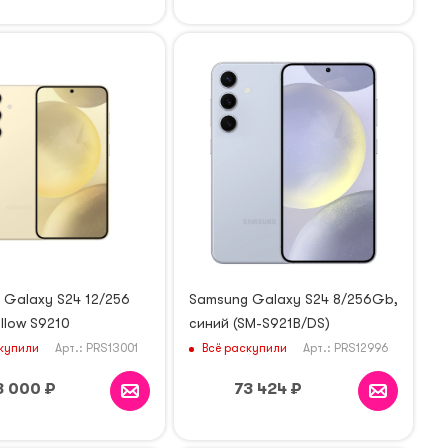
 Galaxy S24 12/256
Samsung Galaxy S24 8/256Gb,
llow S9210
синий (SM-S921B/DS)
купили
Всё раскупили
Арт.: PRS13001
Арт.: PRS12996
3 000
₽
73 424
₽