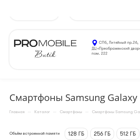
Санкт-Петербург
8 (812) 205-99-90
ЗАКАЗАТЬ 
СПб, Литейный пр.26,
ДЦ «Преображенский двор
пом. 222
Смартфоны Samsung Galaxy 
—
—
—
Главная
Каталог
Смартфоны
Смартфоны Samsung Ga
128 ГБ
256 ГБ
512 ГБ
Объём встроенной памяти