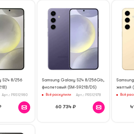
 S24 8/256
Samsung Galaxy S24 8/256Gb,
Samsung
21B)
фиолетовый (SM-S921B/DS)
желтый 
Всё раскупили
Всё рас
Арт.: PRS12980
Арт.: PRS12978
₽
60 734
₽
4