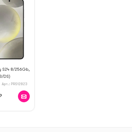
y S24 8/256Gb,
B/DS)
Арт.: PRS12823
₽