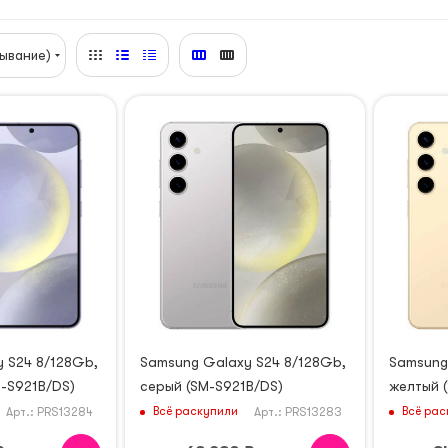
ывание)
 S24 8/128Gb,
Samsung Galaxy S24 8/128Gb,
Samsung
-S921B/DS)
серый (SM-S921B/DS)
желтый 
Всё раскупили
Всё рас
Арт.: PRS13284
Арт.: PRS13283