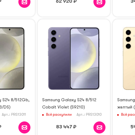
₽
62 920
₽
3
 S24 8/512Gb,
Samsung Galaxy S24 8/512
Samsung
B/DS)
Cobalt Violet (S9210)
желтый 
Всё раскупили
Всё рас
Арт.: PRS13011
Арт.: PRS13010
₽
83 447
₽
5