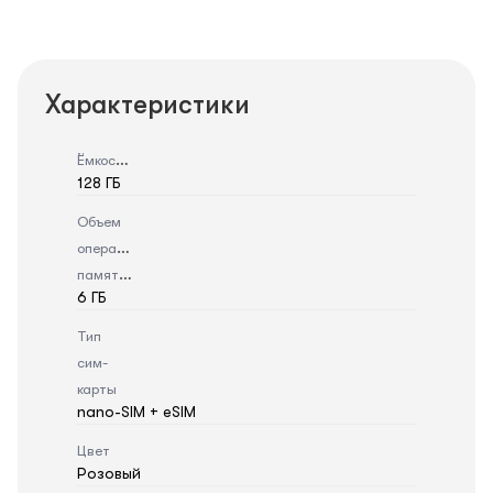
Характеристики
Ёмкость
128 ГБ
Объем
оперативной
памяти
6 ГБ
Тип
сим-
карты
nano-SIM + eSIM
Цвет
Розовый