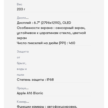
Вес
203 г
Дисплей
Дисплей : 6.7" (2796x1290), OLED
Особенности экрана : сенсорный экран,
устойчивое к царапинам стекло, цветной
экран
Число пикселей на дюйм (PPI) : 460
Защита
от
брызг,
воды и
пыли
Степень защиты : IP68
Процессор
Apple A16 Bionic
Камера
Функции камеры : автофокусировка,