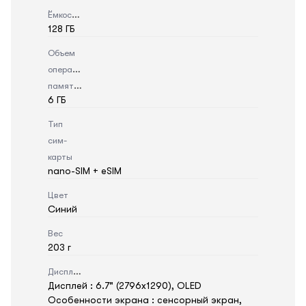
Ёмкость
128 ГБ
Объем
оперативной
памяти
6 ГБ
Тип
сим-
карты
nano-SIM + eSIM
Цвет
Синий
Вес
203 г
Дисплей
Дисплей : 6.7" (2796x1290), OLED
Особенности экрана : сенсорный экран,