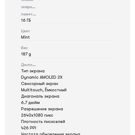
оперативной
памяти
16 ГБ
Цвет
Mint
Вес
187 g
Дисплей
Тип экрана
Dynamic AMOLED 2X
Сенсорный экран
Multitouch, Ёмкостный
Диагональ экрана
6.7 дюйм
Разрешение экрана
2640x1080 пикс
Плотность пискселей
426 PPI
Частота обновления экрана