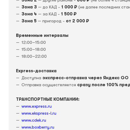
Зона 2
— другие районы -
600 ₽
(не более 4 станци
Зона 3
— до КАД -
1 000 ₽
(не далее последних ста
Зона 4
— за КАД -
1 500 ₽
Зона 5
— пригород -
от 2 000 ₽
Временные интервалы
12:00–15:00
15:00–18:00
18:00–22:00
Express-доставка
Доступна
экспресс-отправка через Яндекс GO
Отправка осуществляется
сразу после 100% пре
ТРАНСПОРТНЫЕ КОМПАНИИ:
www.express.ru
www.ekspress-l.ru
www.cdek.ru
www.boxberry.ru