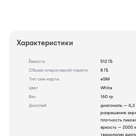
Характеристики
Ёмкость
512 ГБ
Объем оперативной памяти
8 ГБ
Тип сим-карты
eSIM
Цвет
White
Вес
160 гр
Дисплей
диагональ — 6,3
разрешение экра
плотность пиксе
яркость — 2000 к
технологии дисп