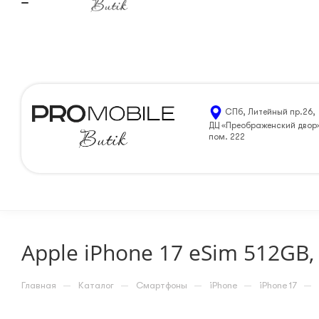
Санкт-Петербург
8 (812) 205-99-90
ЗАКАЗАТЬ 
СПб, Литейный пр.26,
ДЦ «Преображенский двор
пом. 222
Apple iPhone 17 eSim 512GB,
—
—
—
—
—
Главная
Каталог
Смартфоны
iPhone
iPhone 17