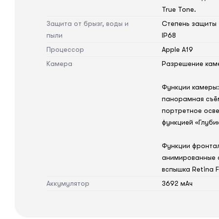
True Tone.
Защита от брызг, воды и
Степень защиты
пыли
IP68
Процессор
Apple A19
Камера
Разрешение каме
Функции камеры:
панорамная съём
портретное осве
функцией «Глубин
Функции фронтал
анимированные с
вспышка Retina F
Аккумулятор
3692 мАч