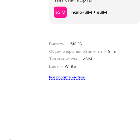
eSIM
nano-SIM + eSIM
Ёмкость
—
512 ГБ
Объем оперативной памяти
—
8 ГБ
Тип сим-карты
—
eSIM
Цвет
—
White
Все характеристики