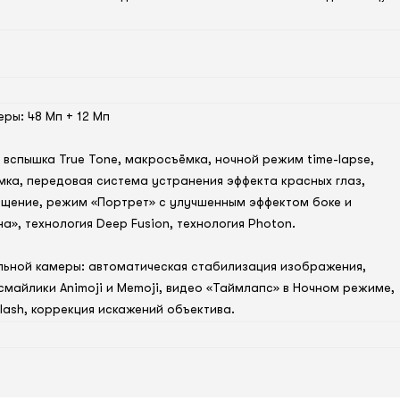
ры: 48 Мп + 12 Мп
 вспышка True Tone, макросъёмка, ночной режим time-lapse,
ка, передовая система устранения эффекта красных глаз,
щение, режим «Портрет» с улучшенным эффектом боке и
а», технология Deep Fusion, технология Photon.
ьной камеры: автоматическая стабилизация изображения,
майлики Animoji и Memoji, видео «Таймлапс» в Ночном режиме,
lash, коррекция искажений объектива.