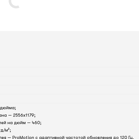
 дюйма;
на — 2556x1179;
лей на дюйм — 460;
д/м²;
лея — ProMotion с адаптивной частотой обновления до 120 Гц,