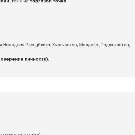
лайн
, так и на
торговой точке
.
ая Народная Республика, Кыргызстан, Молдова, Таджикистан,
товерение личности).