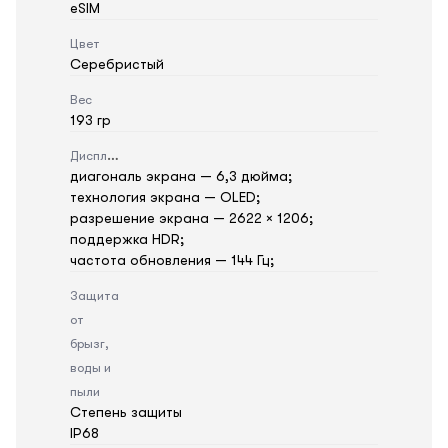
eSIM
Цвет
Серебристый
Вес
193 гр
Дисплей
диагональ экрана — 6,3 дюйма;
технология экрана — OLED;
разрешение экрана — 2622 × 1206;
поддержка HDR;
частота обновления — 144 Гц;
Защита
от
брызг,
воды и
пыли
Степень защиты
IP68