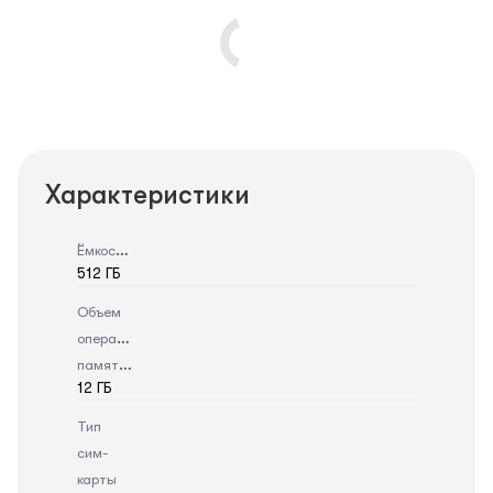
Характеристики
Ёмкость
512 ГБ
Объем
оперативной
памяти
12 ГБ
Тип
сим-
карты