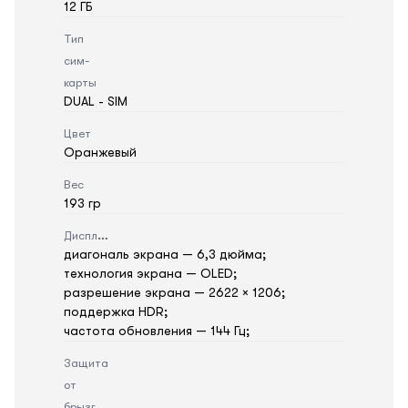
12 ГБ
Тип
сим-
карты
DUAL - SIM
Цвет
Оранжевый
Вес
193 гр
Дисплей
диагональ экрана — 6,3 дюйма;
технология экрана — OLED;
разрешение экрана — 2622 × 1206;
поддержка HDR;
частота обновления — 144 Гц;
Защита
от
брызг,