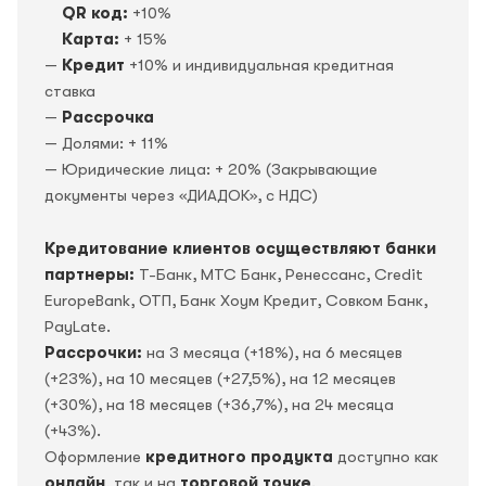
QR код:
+10%
Карта:
+ 15%
—
Кредит
+10% и индивидуальная кредитная
ставка
—
Рассрочка
— Долями: + 11%
— Юридические лица: + 20% (Закрывающие
документы через «ДИАДОК», c НДС)
Кредитование клиентов осуществляют банки
партнеры:
Т-Банк, МТС Банк, Ренессанс, Credit
EuropeBank, OTП, Банк Хоум Кредит, Совком Банк,
PayLate.
Рассрочки:
на 3 месяца (+18%), на 6 месяцев
(+23%), на 10 месяцев (+27,5%), на 12 месяцев
(+30%), на 18 месяцев (+36,7%), на 24 месяца
(+43%).
Оформление
кредитного продукта
доступно как
онлайн
, так и на
торговой точке
.