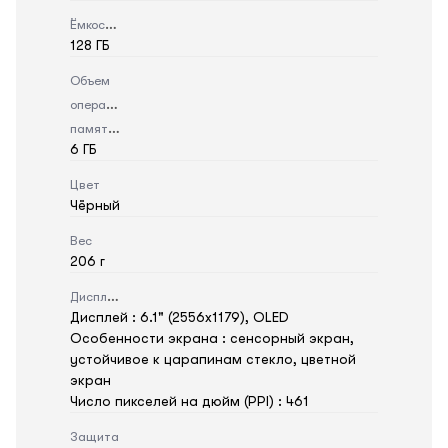
Ёмкость
128 ГБ
Объем
оперативной
памяти
6 ГБ
Цвет
Чёрный
Вес
206 г
Дисплей
Дисплей : 6.1" (2556x1179), OLED
Особенности экрана : сенсорный экран,
устойчивое к царапинам стекло, цветной
экран
Число пикселей на дюйм (PPI) : 461
Защита