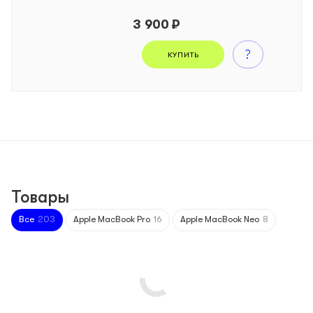
3 900 ₽
КУПИТЬ
Товары
Все
203
Apple MacBook Pro
16
Apple MacBook Neo
8