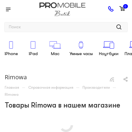
0
iPhone
iPad
Mac
Умные часы
Ноутбуки
Пл
Rimowa
—
—
—
Главная
Справочная информация
Производители
Rimowa
Товары Rimowa в нашем магазине