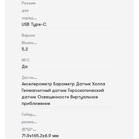
Разъем
для
зарядки
USB Type-C
Версия
Bluetooth
5.2
NFC
Да
Датчики
Акселерометр Барометр Датчик Холла
Геомагнитный датчик Гироскопический
датчик Освещенности Виртуальное
приближение
Габаритные
размеры
(В*Ш*Г)
71.9x165.2x6.9 мм