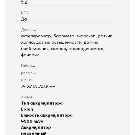
5.2
NFC
Да
Датчики
акселерометр, барометр, гироскоп, датчик
Холла, датчик освещенности, датчик
приближения, компас, стереодинамики,
фонарик
Габаритные
размеры
(В*Ш*Г)
74.5x155.7x7.9 мм
Аккумулятор
Тип аккумулятора
Li-Ion
Емкость аккумулятора
4500 мА⋅ч
Аккумулятор
несъемный