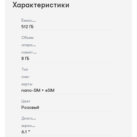
Характеристики
Ёмкость
512 ГБ
Объем
оперативной
памяти
8 ГБ
Тип
сим-
карты
nano-SIM + eSIM
Цвет
Розовый
Диагональ
экрана
6.1 ''