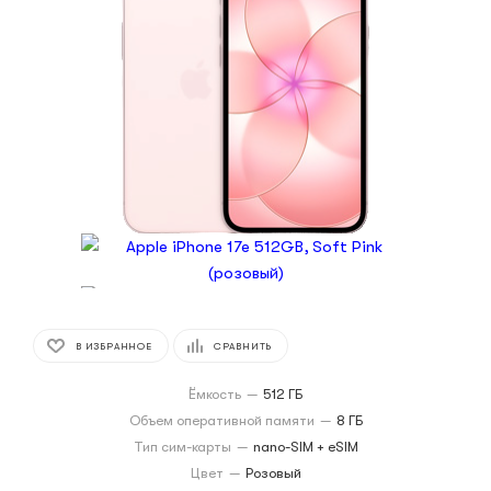
В ИЗБРАННОЕ
СРАВНИТЬ
Ёмкость
—
512 ГБ
Объем оперативной памяти
—
8 ГБ
Тип сим-карты
—
nano-SIM + eSIM
Цвет
—
Розовый