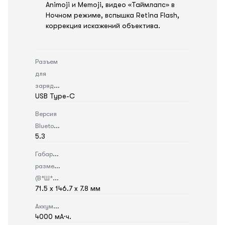
Animoji и Memoji, видео «Таймлапс» в
Ночном режиме, вспышка Retina Flash,
коррекция искажений объектива.
Разъем
для
зарядки
USB Type-C
Версия
Bluetooth
5.3
Габаритные
размеры
(В*Ш*Г)
71.5 х 146.7 х 7.8 мм
Аккумулятор
4000 мА·ч.