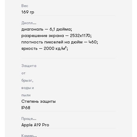
Вес
169 гр
Дисплей
диагональ — 6,1 дюйма;
разрешение экрана — 2532x1170;
плотность пикселей на дюйм — 460;
яркость — 2000 кд/м²;
Защита
от
брызг,
воды и
пыли
Степень защиты
IP68
Процессор
Apple A19 Pro
Камера