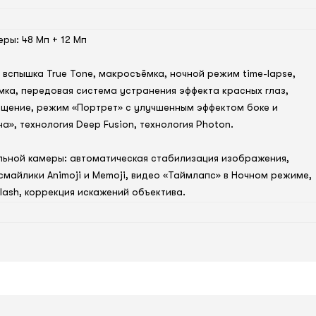
ры: 48 Мп + 12 Мп
 вспышка True Tone, макросъёмка, ночной режим time-lapse,
ка, передовая система устранения эффекта красных глаз,
щение, режим «Портрет» с улучшенным эффектом боке и
а», технология Deep Fusion, технология Photon.
ьной камеры: автоматическая стабилизация изображения,
майлики Animoji и Memoji, видео «Таймлапс» в Ночном режиме,
lash, коррекция искажений объектива.