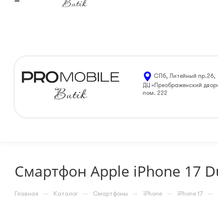
Санкт-Петербург
8 (812) 205-99-90
ЗАКАЗАТЬ 
СПб, Литейный пр.26,
ДЦ «Преображенский двор
пом. 222
Смартфон Apple iPhone 17 Du
—
—
—
—
—
Главная
Каталог
Смартфоны
iPhone
iPhone 17