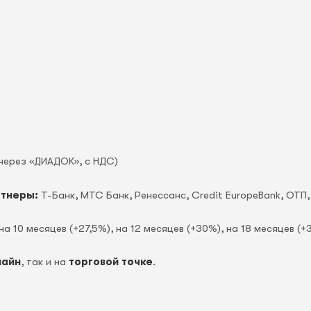
через «ДИАДОК», c НДС)
ртнеры:
Т-Банк, МТС Банк, Ренессанс, Credit EuropeBank, OTП,
на 10 месяцев (+27,5%), на 12 месяцев (+30%), на 18 месяцев (+
лайн
, так и на
торговой точке
.