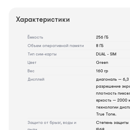
Характеристики
Ёмкость
256 ГБ
Объем оперативной памяти
8 ГБ
Тип сим-карты
DUAL - SIM
Цвет
Green
Вес
160 гр
Дисплей
диагональ — 6,3
разрешение экра
плотность пиксе
яркость — 2000 к
технологии дисп
True Tone.
Защита от брызг, воды и
Степень защиты
пыли
IP68