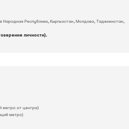
ая Народная Республика, Кыргызстан, Молдова, Таджикистан,
товерение личности).
й метро от центра)
нций метро)