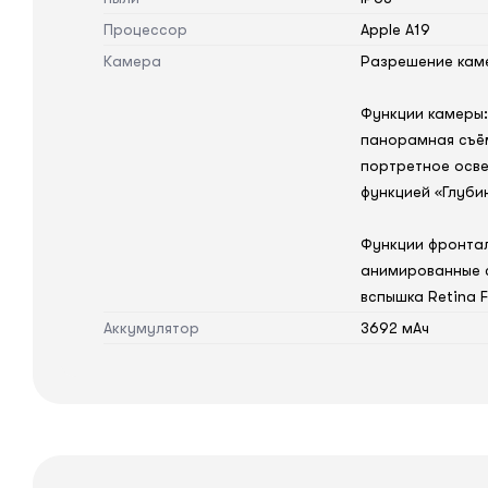
Процессор
Apple A19
Камера
Разрешение каме
Функции камеры:
панорамная съём
портретное осве
функцией «Глубин
Функции фронтал
анимированные с
вспышка Retina F
Аккумулятор
3692 мАч