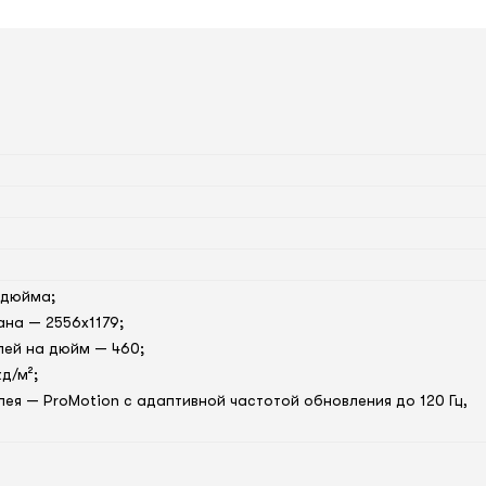
 дюйма;
на — 2556x1179;
лей на дюйм — 460;
д/м²;
лея — ProMotion с адаптивной частотой обновления до 120 Гц,