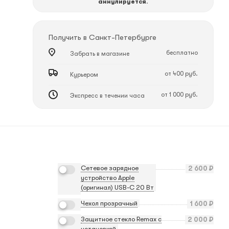
аннулируется
.
Получить в
Санкт-Петербурге
бесплатно
Забрать в магазине
от 400 руб.
Курьером
от 1 000 руб.
Экспресс в течении часа
Сетевое зарядное
2 600
₽
устройство Apple
(оригинал) USB-C 20 Вт
Чехол прозрачный
1 600
₽
Защитное стекло Remax с
2 000
₽
установкой