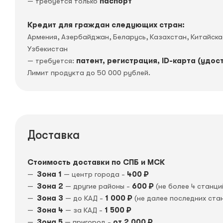
— требуется только
паспорт
Кредит для граждан следующих стран:
Армения, Азербайджан, Беларусь, Казахстан, Китайск
Узбекистан
— требуется:
патент, регистрация, ID-карта (удос
Лимит продукта до 50 000 рублей.
Доставка
Стоимость доставки по СПБ и МСК
Зона 1
— центр города -
400 ₽
Зона 2
— другие районы -
600 ₽
(не более 4 станци
Зона 3
— до КАД -
1 000 ₽
(не далее последних ста
Зона 4
— за КАД -
1 500 ₽
Зона 5
— пригород -
от 2 000 ₽