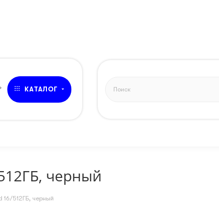
агазине
Клиентский сервис
Сотрудничество
Trade-in
ЗВОНОК
»
КАТАЛОГ
/512ГБ, черный
d 16/512ГБ, черный