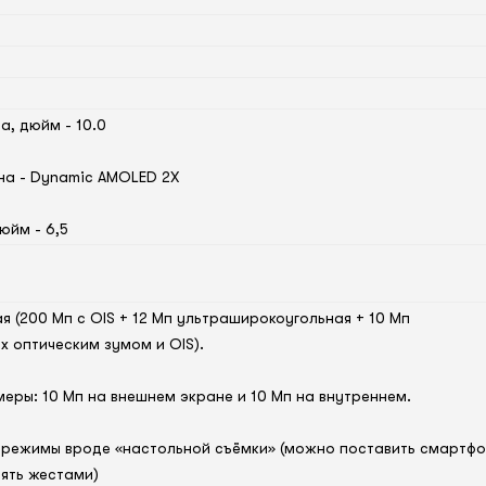
а, дюйм - 10.0
на - Dynamic AMOLED 2X
юйм - 6,5
я (200 Мп с OIS + 12 Мп ультраширокоугольная + 10 Мп
x оптическим зумом и OIS).
еры: 10 Мп на внешнем экране и 10 Мп на внутреннем.
 режимы вроде «настольной съёмки» (можно поставить смартф
лять жестами)