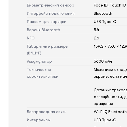
Биометрический сенсор
Face ID, Touch ID
Интерфейс подключения
Bluetooth
Разъем для зарядки
USB Type-C
Версия Bluetooth
5.4
NFC
Да
Габаритные размеры
159,2 × 75,0 × 12,
(В*Ш*Г)
Аккумулятор
5600 мАч
Технические
Механизм склад
характеристики
экране, если на
Датчики: трехос
освещённости, д
вращения
Беспроводная связь
Wi-Fi 7, Bluetoot
Интерфейсы
USB Type-C