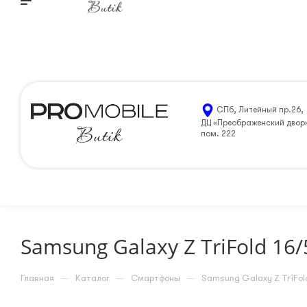
О м
Санкт-Петербург
8 (812) 205-99-90
ЗАКАЗАТЬ 
СПб, Литейный пр.26,
ДЦ «Преображенский двор
пом. 222
Samsung Galaxy Z TriFold 16
—
—
—
Главная
Каталог
Смартфоны
Samsung Galaxy Z TriFol