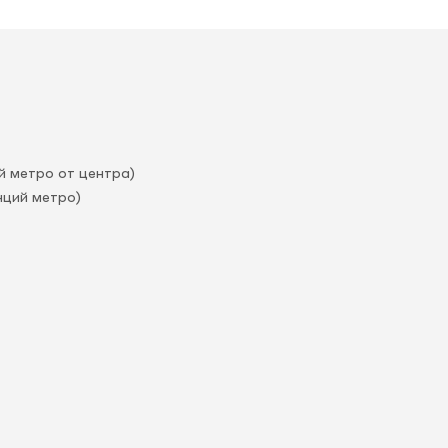
й метро от центра)
нций метро)