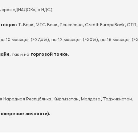
через «ДИАДОК», c НДС)
ртнеры:
Т-Банк, МТС Банк, Ренессанс, Credit EuropeBank, OTП,
на 10 месяцев (+27,5%), на 12 месяцев (+30%), на 18 месяцев (+
лайн
, так и на
торговой точке
.
ая Народная Республика, Кыргызстан, Молдова, Таджикистан,
товерение личности).