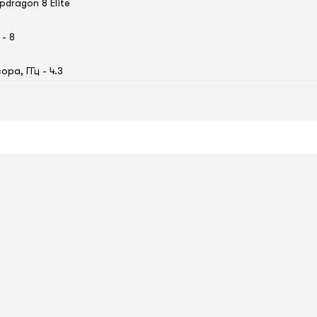
dragon 8 Elite
- 8
ра, ГГц - 4.3