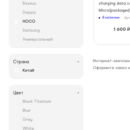
Baseus
charging data c
Micro(packaged
Deppa
В наличии
Арт
HOCO
1 600
Samsung
Универсальный
Интернет-магазин
Страна
Оформите заказ н
Китай
Цвет
Black Titanium
Blue
Grey
White