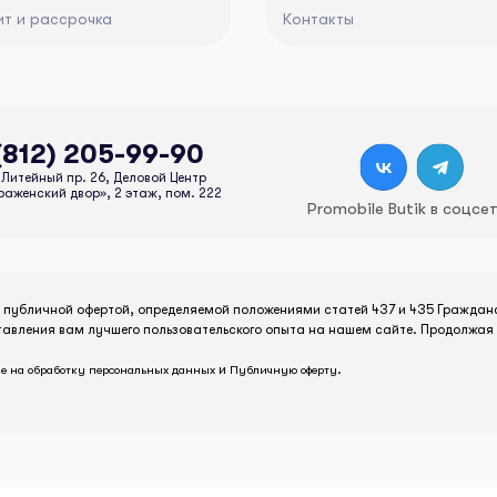
ит и рассрочка
Контакты
(812) 205-99-90
Литейный пр. 26, Деловой Центр
аженский двор», 2 этаж, пом. 222
Promobile Butik в соцсе
я публичной офертой, определяемой положениями статей 437 и 435 Граждан
тавления вам лучшего пользовательского опыта на нашем сайте. Продолжая 
и
.
е на обработку персональных данных
Публичную оферту